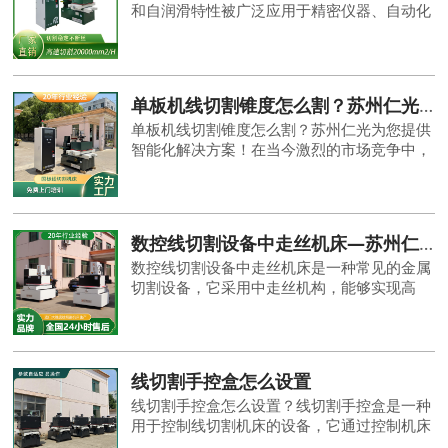
和自润滑特性被广泛应用于精密仪器、自动化
设备等领域。然而，长期高负荷运转或操作不
当可能导致齿轮磨损、齿牙断裂等问题。本文
以线切割工艺为核心，系统讲解塑料齿轮更换
的全流程操作规范，助力设备维护人员实现高
单板机线切割锥度怎么割？苏州仁光为您提供智能化解决方案！
效、精准的维修作业。
单板机线切割锥度怎么割？苏州仁光为您提供
智能化解决方案！在当今激烈的市场竞争中，
制造业对切割技术的需求越来越高。苏州仁
光，作为一家专业的线切割机床制造商，我们
深知客户对切割精度和效率的追求。针对单板
机线切割锥度的问题，我们为您提供了一套智
数控线切割设备中走丝机床—苏州仁光
能化的解决方案，让切割变得更加精准、高
数控线切割设备中走丝机床是一种常见的金属
效。
切割设备，它采用中走丝机构，能够实现高
速、平稳的切割操作。下面将介绍中走丝机床
的基本原理和应用。
线切割手控盒怎么设置
线切割手控盒怎么设置？线切割手控盒是一种
用于控制线切割机床的设备，它通过控制机床
的电源、速度、进给等参数，实现对工件的切