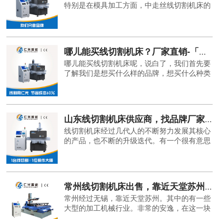
特别是在模具加工方面，中走丝线切割机床的
需求非常巨大。那广东东莞优质高精密线切割
机床厂家销售价格是多少呢？现在马上又要举
行东莞厚街机械模具展
哪儿能买线切割机床？厂家直销-「仁光智能」
哪儿能买线切割机床呢，说白了，我们首先要
了解我们是想买什么样的品牌，想买什么种类
的机床，当我们搞清楚这个之后，然后我们就
去搞清楚我们的销售的渠道，机床的流通过
程，这样我们就能知道哪
山东线切割机床供应商，找品牌厂家-「仁光智能」
线切割机床经过几代人的不断努力发展其核心
的产品，也不断的升级迭代。有一个很有意思
的现象，也正是由于其准入门槛比较低，造成
各个区域都会东拿西凑拼凑一个，所谓的机
床，然后贴牌销售。市场上很多误认为其是生
产厂家供应商。实际上山东线切割机床供应商
常州线切割机床出售，靠近天堂苏州-「仁光智能」
是
常州经过无锡，靠近天堂苏州。其中的有一些
大型的加工机械行业。非常的安逸，在这一块
大家一直是求稳。常州线切割机床出售模式，