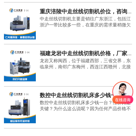
个比较满意的答案的时
重庆涪陵中走丝线切割机价位，咨询专业厂家-「仁光智能」
中走丝线切割机主要是销往广东浙江，包括江
浙沪一带比较多一些，在重庆的需求量稍微欠
缺一些，因此这一部分客户重庆涪陵的客户会
问到重庆涪陵中走丝线切割机价位怎样呢？如
果越是卖的比较火的
福建龙岩中走丝线切割机价格，厂家批发找-「仁光智能」
龙岩又称闽西，位于福建西部，三省交界，东
临泉州，南邻广东梅州，西连江西赣州，北接
三明，龙岩中走丝线切割销售服务点在周边区
域。厂家的销售服务点一般在福建厦门市，毕
竟厦门市是福建省的省会。
数控中走丝线切割机床多少钱一台？性价比是关键-「仁光智能」
数控中走丝线切割机床多少钱一台？性价比是
关键？为什么这么说呢？因为任何产品价格不
是最关键的，是背后的价值与我们的需求能否
匹配。或者和我们想去购买的产品是否购买其
背后的价值有关系。当然话说回来，我们还是
应该了解数控中走丝线切割机床多少钱一