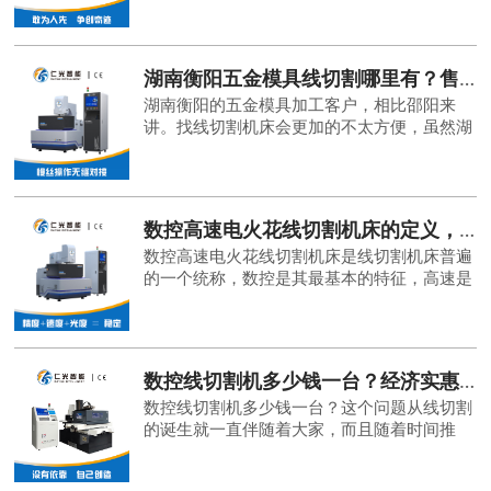
会有厂家找到相应的几家经销商。但是线切割
机床的厂家没有几家，
湖南衡阳五金模具线切割哪里有？售后保障-「仁光智能」
湖南衡阳的五金模具加工客户，相比邵阳来
讲。找线切割机床会更加的不太方便，虽然湖
南衡阳靠近邵阳，离长沙更远一些。虽然大家
在附近的线切割门店了解到有一些产品，但是
还是想多多的咨询湖南衡阳五金模具线切割哪
里有？第一，我们是想找切割模具加工的线切
数控高速电火花线切割机床的定义，高速稳定是关键-「仁光智能」
割
数控高速电火花线切割机床是线切割机床普遍
的一个统称，数控是其最基本的特征，高速是
因为其运系统是高速运转，但是这里的高速一
定不能定义如此。一定是运行加工效率速度，
是高速加工，能够提高
数控线切割机多少钱一台？经济实惠，好用不贵-「仁光智能」
数控线切割机多少钱一台？这个问题从线切割
的诞生就一直伴随着大家，而且随着时间推
移，大家所咨询的层面也不同。无论是从身边
的人还是从网络上去咨询这个问题，想得到一