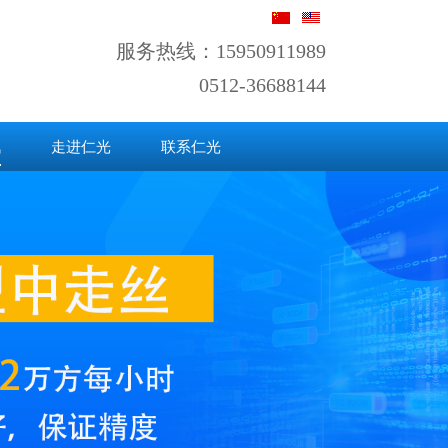
服务热线：15950911989
0512-36688144
讯
走进仁光
联系仁光