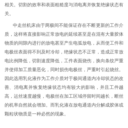
相关。切割的效率和表面粗糙度与消电离并恢复绝缘状态有
关。
中走丝机床由于两极间不能保证存在不断更新的工作介
质，这样将直接影响正常放电的延续甚至是在混有大量胶体
物质的间隙内进行的放电甚至产生电弧放电，从而使工件和
电极丝表面得不到及时冷却，绝缘状态不正常，造成正常放
电比例降低，切割速度降低，工件表面烧伤，换向条纹严重
并使得加工质量恶化，同时损伤电极丝，严重时引起烧丝。
因此选用乳化液作为工作介质对于极间通道内冷却状态的改
善、消电离并恢复绝缘状态均有较大的影响，并且工件越
高，运丝速度越慢，电极丝在加工区域停留时间越长，断丝
的机率自然就会增加。而乳化液在放电通道内分解成胶体或
颗粒状物质是一种必然的现象。